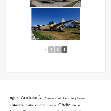
◄
1
2
3
Andalucía
agua
Castilla y León
Carabanchel
Cádiz
catedral
ciudad
cielo
dulce
comida