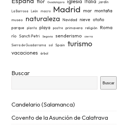
España
iglesia
flor
Italia
jardín
Guadalajara
Madrid
mar
montaña
La Barrosa
León
macro
naturaleza
nieve
otoño
Navidad
museo
Roma
playa
parque
primavera
religión
planta
postre
senderismo
río
Sancti Petri
Segovia
sierra
turismo
Spain
Sierra de Guadarrama
sol
vacaciones
árbol
Buscar
Buscar
Candelario (Salamanca)
Covento de la Asunción de Calatrava