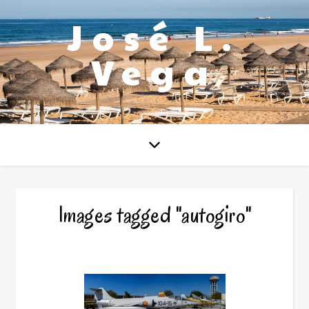
José L.
Vega
Images tagged "autogiro"