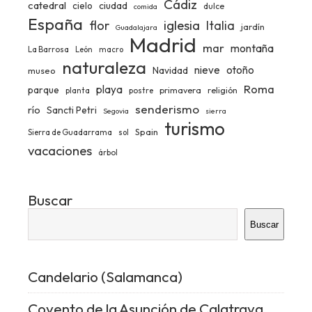
Cádiz
catedral
ciudad
cielo
dulce
comida
España
iglesia
flor
Italia
jardín
Guadalajara
Madrid
mar
montaña
La Barrosa
León
macro
naturaleza
nieve
otoño
Navidad
museo
Roma
playa
parque
primavera
religión
planta
postre
senderismo
río
Sancti Petri
Segovia
sierra
turismo
Spain
Sierra de Guadarrama
sol
vacaciones
árbol
Buscar
Buscar
Candelario (Salamanca)
Covento de la Asunción de Calatrava