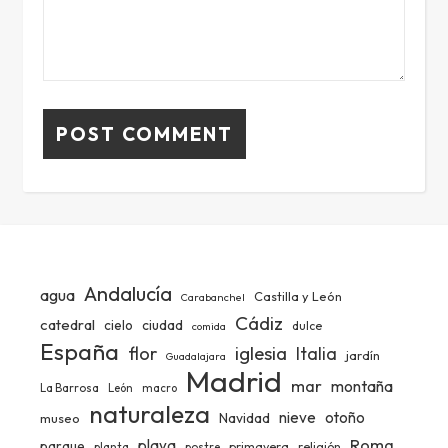
Andalucía
agua
Castilla y León
Carabanchel
Cádiz
catedral
ciudad
cielo
dulce
comida
España
iglesia
flor
Italia
jardín
Guadalajara
Madrid
mar
montaña
La Barrosa
León
macro
naturaleza
nieve
otoño
Navidad
museo
Roma
playa
parque
primavera
religión
planta
postre