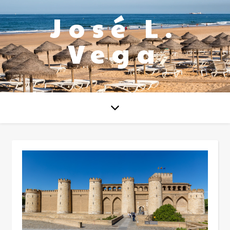
José L.
Vega