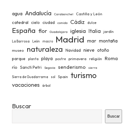
Andalucía
agua
Castilla y León
Carabanchel
Cádiz
catedral
ciudad
cielo
dulce
comida
España
iglesia
flor
Italia
jardín
Guadalajara
Madrid
mar
montaña
La Barrosa
León
macro
naturaleza
nieve
otoño
Navidad
museo
Roma
playa
parque
primavera
religión
planta
postre
senderismo
río
Sancti Petri
Segovia
sierra
turismo
Spain
Sierra de Guadarrama
sol
vacaciones
árbol
Buscar
Buscar