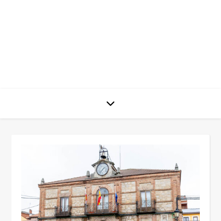
José L.
Vega