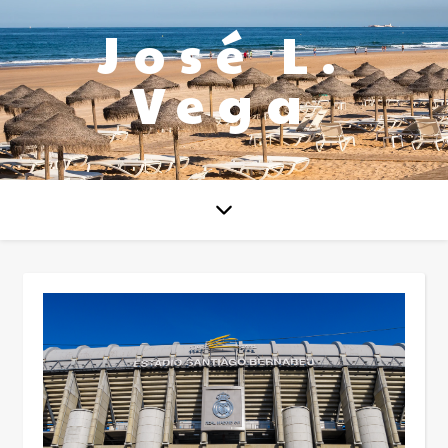
José L.
Vega