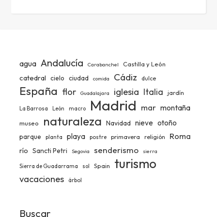
Andalucía
agua
Castilla y León
Carabanchel
Cádiz
catedral
ciudad
cielo
dulce
comida
España
iglesia
flor
Italia
jardín
Guadalajara
Madrid
mar
montaña
La Barrosa
León
macro
naturaleza
nieve
otoño
Navidad
museo
Roma
playa
parque
primavera
religión
planta
postre
senderismo
río
Sancti Petri
Segovia
sierra
turismo
Spain
Sierra de Guadarrama
sol
vacaciones
árbol
Buscar