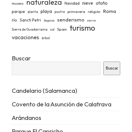
naturaleza
nieve
otoño
Navidad
museo
Roma
playa
parque
primavera
religión
planta
postre
senderismo
río
Sancti Petri
Segovia
sierra
turismo
Spain
Sierra de Guadarrama
sol
vacaciones
árbol
Buscar
Buscar
Candelario (Salamanca)
Covento de la Asunción de Calatrava
Arándanos
Parque El Capricho