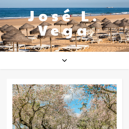
José L.
Vega