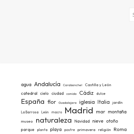
Andalucía
agua
Castilla y León
Carabanchel
Cádiz
catedral
ciudad
cielo
dulce
comida
España
iglesia
flor
Italia
jardín
Guadalajara
Madrid
mar
montaña
La Barrosa
León
macro
naturaleza
nieve
otoño
Navidad
museo
Roma
playa
parque
primavera
religión
planta
postre