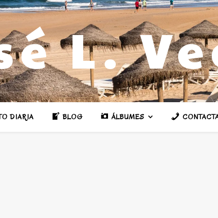
sé L. V
TO DIARIA
BLOG
ÁLBUMES
CONTACT