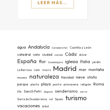
LEER MÁS...
Andalucía
agua
Castilla y León
Carabanchel
Cádiz
catedral
ciudad
cielo
dulce
comida
España
iglesia
flor
Italia
jardín
Guadalajara
Madrid
mar
montaña
La Barrosa
León
macro
naturaleza
nieve
otoño
Navidad
museo
Roma
playa
parque
primavera
religión
planta
postre
senderismo
río
Sancti Petri
Segovia
sierra
turismo
Spain
Sierra de Guadarrama
sol
vacaciones
árbol