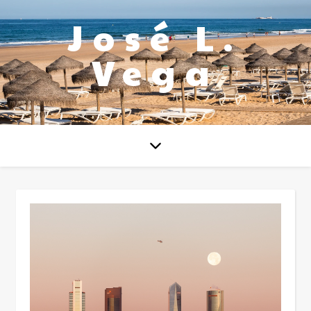
José L.
Vega