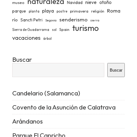
naturaleza
nieve
otoño
Navidad
museo
Roma
playa
parque
primavera
religión
planta
postre
senderismo
río
Sancti Petri
Segovia
sierra
turismo
Spain
Sierra de Guadarrama
sol
vacaciones
árbol
Buscar
Buscar
Candelario (Salamanca)
Covento de la Asunción de Calatrava
Arándanos
Parque El Capricho