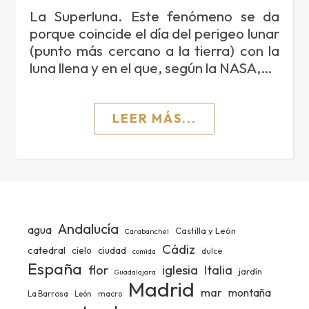
La Superluna. Este fenómeno se da
porque coincide el día del perigeo lunar
(punto más cercano a la tierra) con la
luna llena y en el que, según la NASA,…
LEER MÁS...
Andalucía
agua
Castilla y León
Carabanchel
Cádiz
catedral
ciudad
cielo
dulce
comida
España
iglesia
flor
Italia
jardín
Guadalajara
Madrid
mar
montaña
La Barrosa
León
macro