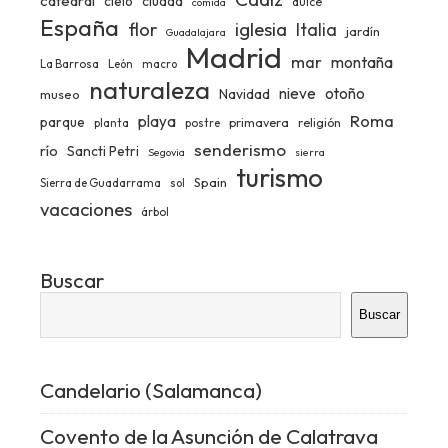
catedral
ciudad
cielo
dulce
comida
España
iglesia
flor
Italia
jardín
Guadalajara
Madrid
mar
montaña
La Barrosa
León
macro
naturaleza
nieve
otoño
Navidad
museo
Roma
playa
parque
primavera
religión
planta
postre
senderismo
río
Sancti Petri
Segovia
sierra
turismo
Spain
Sierra de Guadarrama
sol
vacaciones
árbol
Buscar
Buscar
Candelario (Salamanca)
Covento de la Asunción de Calatrava