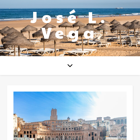
José L.
Vega