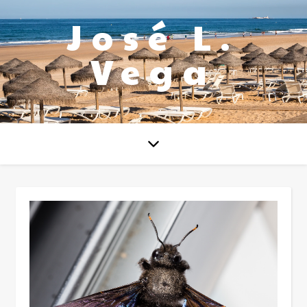
José L.
Vega