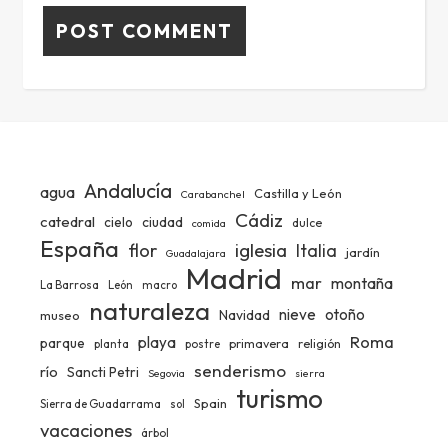
Andalucía
agua
Castilla y León
Carabanchel
Cádiz
catedral
ciudad
cielo
dulce
comida
España
iglesia
flor
Italia
jardín
Guadalajara
Madrid
mar
montaña
La Barrosa
León
macro
naturaleza
nieve
otoño
Navidad
museo
Roma
playa
parque
primavera
religión
planta
postre
senderismo
río
Sancti Petri
Segovia
sierra
turismo
Spain
Sierra de Guadarrama
sol
vacaciones
árbol