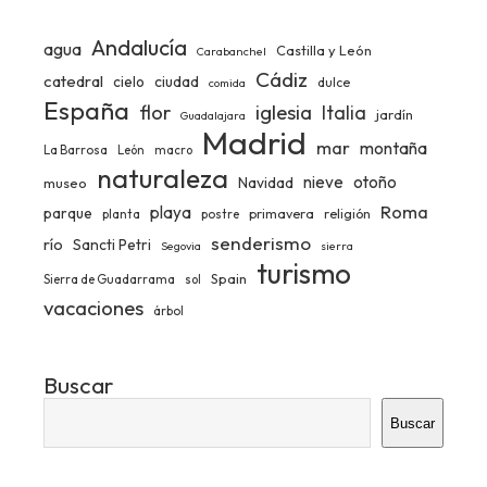
Andalucía
agua
Castilla y León
Carabanchel
Cádiz
catedral
ciudad
cielo
dulce
comida
España
iglesia
flor
Italia
jardín
Guadalajara
Madrid
mar
montaña
La Barrosa
León
macro
naturaleza
nieve
otoño
Navidad
museo
Roma
playa
parque
primavera
religión
planta
postre
senderismo
río
Sancti Petri
Segovia
sierra
turismo
Spain
Sierra de Guadarrama
sol
vacaciones
árbol
Buscar
Buscar