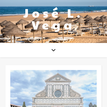
José L.
Vega