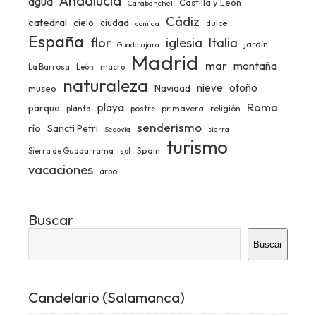
Andalucía
agua
Castilla y León
Carabanchel
Cádiz
catedral
ciudad
cielo
dulce
comida
España
iglesia
flor
Italia
jardín
Guadalajara
Madrid
mar
montaña
La Barrosa
León
macro
naturaleza
nieve
otoño
Navidad
museo
Roma
playa
parque
primavera
religión
planta
postre
senderismo
río
Sancti Petri
Segovia
sierra
turismo
Spain
Sierra de Guadarrama
sol
vacaciones
árbol
Buscar
Buscar
Candelario (Salamanca)