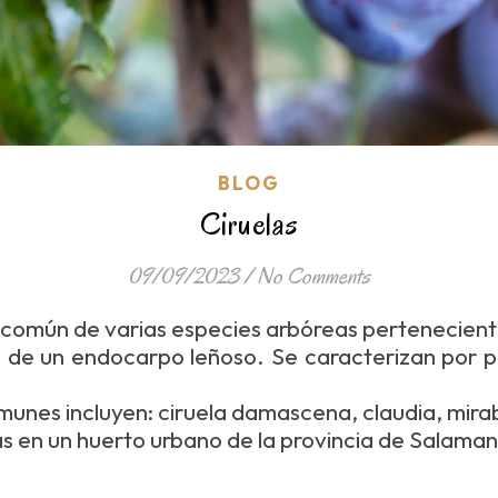
BLOG
Ciruelas
09/09/2023
/
No Comments
re común de varias especies arbóreas pertenecient
 de un endocarpo leñoso. Se caracterizan por p
munes incluyen: ciruela damascena, claudia, mira
as en un huerto urbano de la provincia de Salama