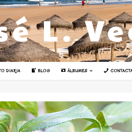
sé L. V
TO DIARIA
BLOG
ÁLBUMES
CONTACT