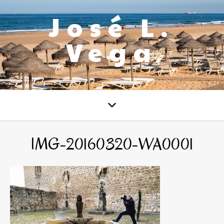
José L.
Vega
IMG-20160320-WA0001