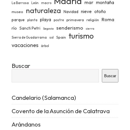
Madrid
mar
montaña
La Barrosa
León
macro
naturaleza
nieve
otoño
Navidad
museo
Roma
playa
parque
primavera
religión
planta
postre
senderismo
río
Sancti Petri
Segovia
sierra
turismo
Spain
Sierra de Guadarrama
sol
vacaciones
árbol
Buscar
Buscar
Candelario (Salamanca)
Covento de la Asunción de Calatrava
Arándanos