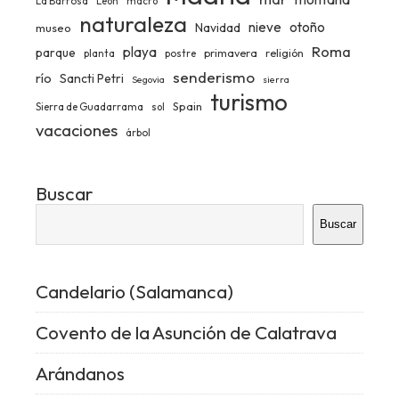
La Barrosa
León
macro
naturaleza
nieve
otoño
Navidad
museo
Roma
playa
parque
primavera
religión
planta
postre
senderismo
río
Sancti Petri
Segovia
sierra
turismo
Spain
Sierra de Guadarrama
sol
vacaciones
árbol
Buscar
Buscar
Candelario (Salamanca)
Covento de la Asunción de Calatrava
Arándanos