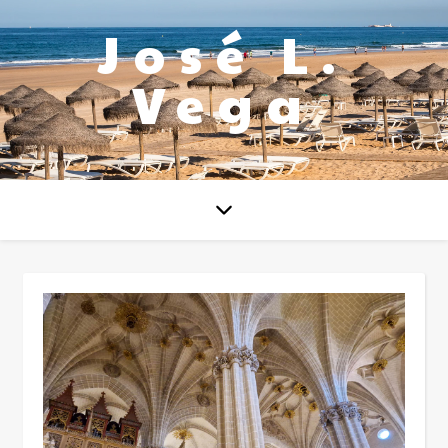
José L.
Vega