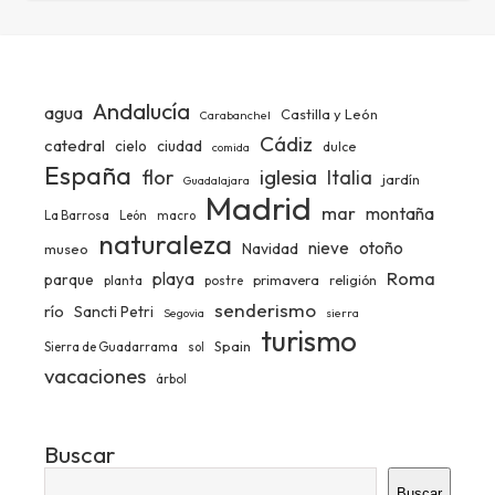
Andalucía
agua
Castilla y León
Carabanchel
Cádiz
catedral
ciudad
cielo
dulce
comida
España
iglesia
flor
Italia
jardín
Guadalajara
Madrid
mar
montaña
La Barrosa
León
macro
naturaleza
nieve
otoño
Navidad
museo
Roma
playa
parque
primavera
religión
planta
postre
senderismo
río
Sancti Petri
Segovia
sierra
turismo
Spain
Sierra de Guadarrama
sol
vacaciones
árbol
Buscar
Buscar