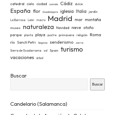
Cádiz
catedral
ciudad
cielo
dulce
comida
España
iglesia
flor
Italia
jardín
Guadalajara
Madrid
mar
montaña
La Barrosa
León
macro
naturaleza
nieve
otoño
Navidad
museo
Roma
playa
parque
primavera
religión
planta
postre
senderismo
río
Sancti Petri
Segovia
sierra
turismo
Spain
Sierra de Guadarrama
sol
vacaciones
árbol
Buscar
Buscar
Candelario (Salamanca)