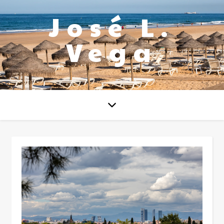
José L.
Vega