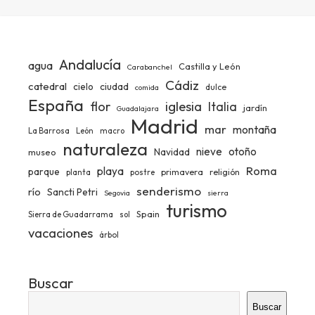
Andalucía
agua
Castilla y León
Carabanchel
Cádiz
catedral
ciudad
cielo
dulce
comida
España
iglesia
flor
Italia
jardín
Guadalajara
Madrid
mar
montaña
La Barrosa
León
macro
naturaleza
nieve
otoño
Navidad
museo
Roma
playa
parque
primavera
religión
planta
postre
senderismo
río
Sancti Petri
Segovia
sierra
turismo
Spain
Sierra de Guadarrama
sol
vacaciones
árbol
Buscar
Buscar