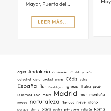
May
Mayor, Puerta del…
LEER MÁS...
Andalucía
agua
Castilla y León
Carabanchel
Cádiz
catedral
ciudad
cielo
dulce
comida
España
iglesia
flor
Italia
jardín
Guadalajara
Madrid
mar
montaña
La Barrosa
León
macro
naturaleza
nieve
otoño
Navidad
museo
Roma
playa
parque
primavera
religión
planta
postre