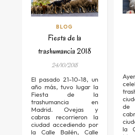
BLOG
Fiesta de la
trashumancia 2018
24/10/2018
Ay
El pasado 21-10-18, un
cele
año más, tuvo lugar la
tra
Fiesta de la
ciu
trashumancia en
de 
Madrid. Ovejas y
cab
cabras recorrieron la
ciu
ciudad accediendo por
la C
la Calle Bailén, Calle