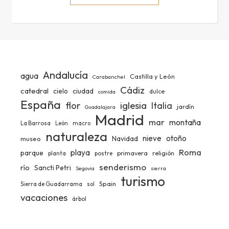
Andalucía
agua
Castilla y León
Carabanchel
Cádiz
catedral
ciudad
cielo
dulce
comida
España
iglesia
flor
Italia
jardín
Guadalajara
Madrid
mar
montaña
La Barrosa
León
macro
naturaleza
nieve
otoño
Navidad
museo
Roma
playa
parque
primavera
religión
planta
postre
senderismo
río
Sancti Petri
Segovia
sierra
turismo
Spain
Sierra de Guadarrama
sol
vacaciones
árbol