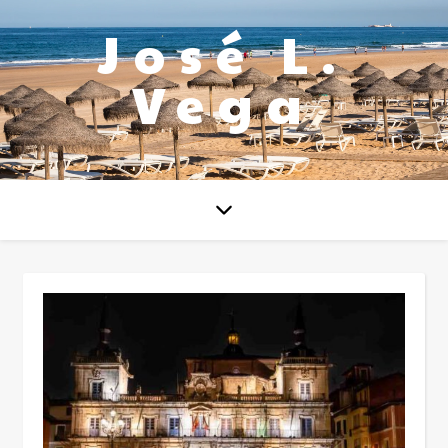
José L.
Vega