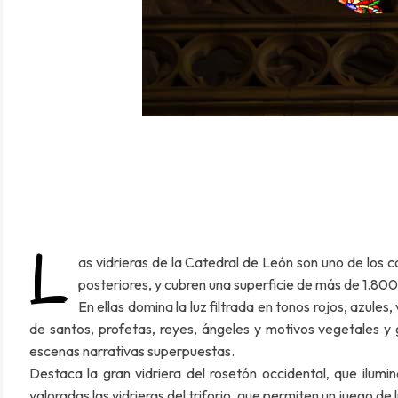
L
as vidrieras de la Catedral de León son uno de los c
posteriores, y cubren una superficie de más de 1.80
En ellas domina la luz filtrada en tonos rojos, azule
de santos, profetas, reyes, ángeles y motivos vegetales y
escenas narrativas superpuestas.
Destaca la gran vidriera del rosetón occidental, que ilumi
valoradas las vidrieras del triforio, que permiten un juego de 