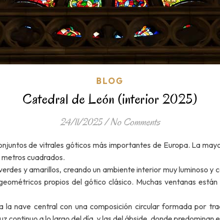
BLOG
Catedral de León (interior 2025)
24/11/2025
/
No Comments
onjuntos de vitrales góticos más importantes de Europa. La mayor
0 metros cuadrados.
s, verdes y amarillos, creando un ambiente interior muy luminoso y 
 geométricos propios del gótico clásico. Muchas ventanas está
na la nave central con una composición circular formada por tr
luz continuo a lo largo del día, y las del ábside, donde predominan 