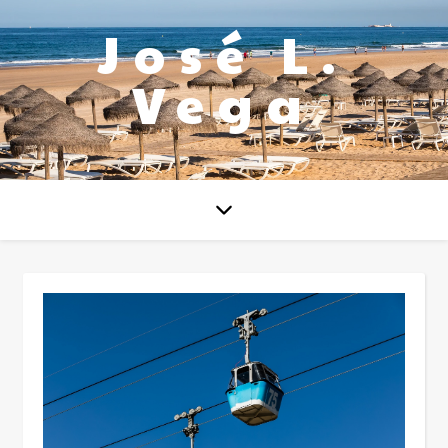
José L.
Vega