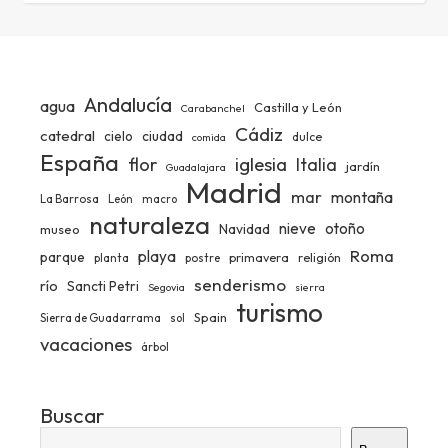
Andalucía
agua
Castilla y León
Carabanchel
Cádiz
catedral
ciudad
cielo
dulce
comida
España
iglesia
flor
Italia
jardín
Guadalajara
Madrid
mar
montaña
La Barrosa
León
macro
naturaleza
nieve
otoño
Navidad
museo
Roma
playa
parque
primavera
religión
planta
postre
senderismo
río
Sancti Petri
Segovia
sierra
turismo
Spain
Sierra de Guadarrama
sol
vacaciones
árbol
Buscar