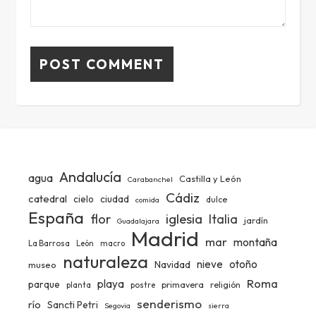
Andalucía
agua
Castilla y León
Carabanchel
Cádiz
catedral
ciudad
cielo
dulce
comida
España
iglesia
flor
Italia
jardín
Guadalajara
Madrid
mar
montaña
La Barrosa
León
macro
naturaleza
nieve
otoño
Navidad
museo
Roma
playa
parque
primavera
religión
planta
postre
senderismo
río
Sancti Petri
Segovia
sierra