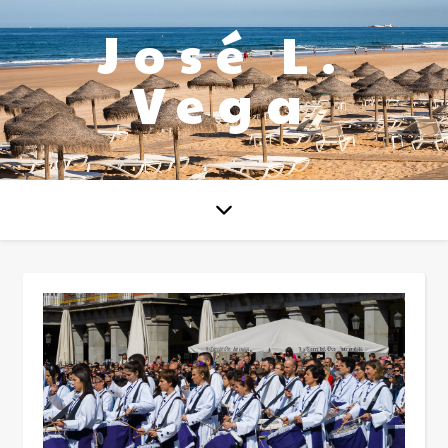
José L.
Vega