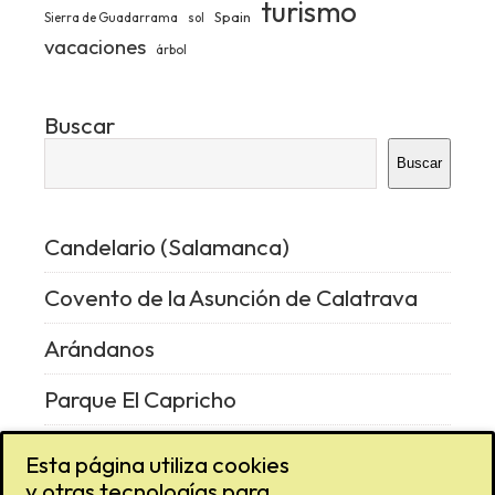
turismo
Spain
Sierra de Guadarrama
sol
vacaciones
árbol
Buscar
Buscar
Candelario (Salamanca)
Covento de la Asunción de Calatrava
Arándanos
Parque El Capricho
Vencejo
Esta página utiliza cookies
y otras tecnologías para