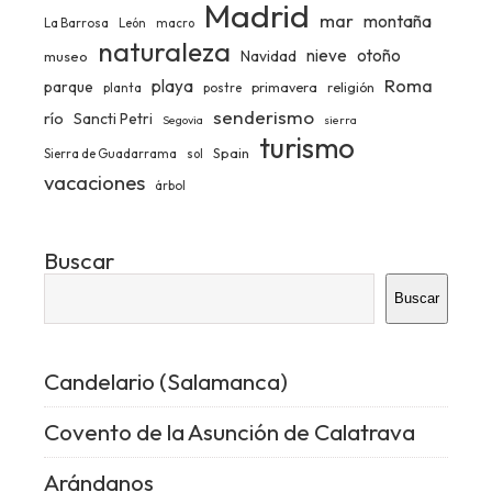
Madrid
mar
montaña
La Barrosa
León
macro
naturaleza
nieve
otoño
Navidad
museo
Roma
playa
parque
primavera
religión
planta
postre
senderismo
río
Sancti Petri
Segovia
sierra
turismo
Spain
Sierra de Guadarrama
sol
vacaciones
árbol
Buscar
Buscar
Candelario (Salamanca)
Covento de la Asunción de Calatrava
Arándanos