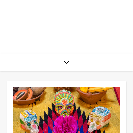
José L.
Vega