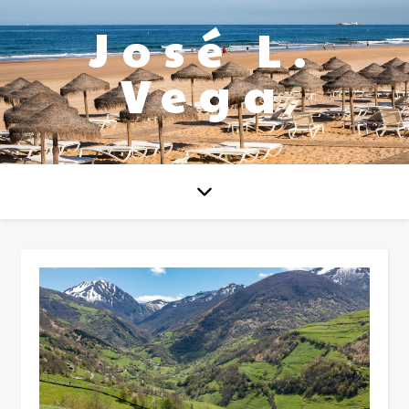
José L.
Vega