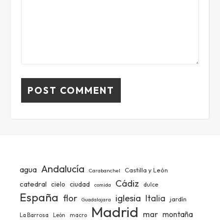
Andalucía
agua
Castilla y León
Carabanchel
Cádiz
catedral
ciudad
cielo
dulce
comida
España
iglesia
flor
Italia
jardín
Guadalajara
Madrid
mar
montaña
La Barrosa
León
macro