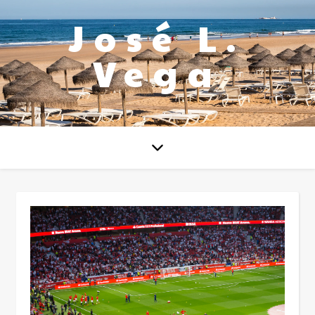
José L.
Vega