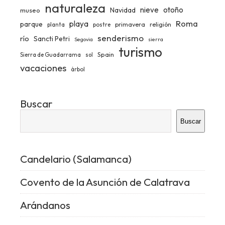
naturaleza
nieve
otoño
Navidad
museo
Roma
playa
parque
primavera
religión
planta
postre
senderismo
río
Sancti Petri
Segovia
sierra
turismo
Spain
Sierra de Guadarrama
sol
vacaciones
árbol
Buscar
Buscar
Candelario (Salamanca)
Covento de la Asunción de Calatrava
Arándanos