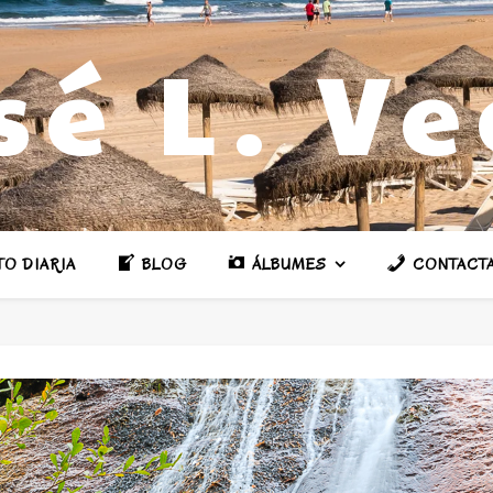
sé L. V
TO DIARIA
BLOG
ÁLBUMES
CONTACT