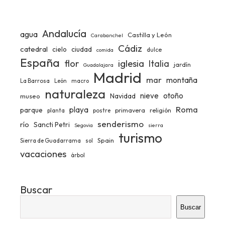
Andalucía
agua
Castilla y León
Carabanchel
Cádiz
catedral
ciudad
cielo
dulce
comida
España
iglesia
flor
Italia
jardín
Guadalajara
Madrid
mar
montaña
La Barrosa
León
macro
naturaleza
nieve
otoño
Navidad
museo
Roma
playa
parque
primavera
religión
planta
postre
senderismo
río
Sancti Petri
Segovia
sierra
turismo
Spain
Sierra de Guadarrama
sol
vacaciones
árbol
Buscar
Buscar