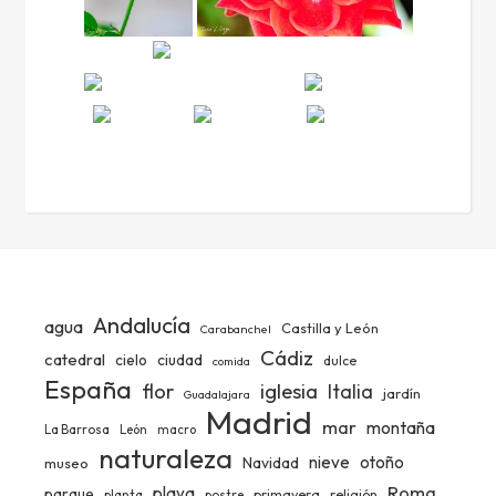
Andalucía
agua
Castilla y León
Carabanchel
Cádiz
catedral
ciudad
cielo
dulce
comida
España
iglesia
flor
Italia
jardín
Guadalajara
Madrid
mar
montaña
La Barrosa
León
macro
naturaleza
nieve
otoño
Navidad
museo
Roma
playa
parque
primavera
religión
planta
postre