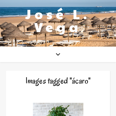
José L.
Vega
Images tagged "ácaro"