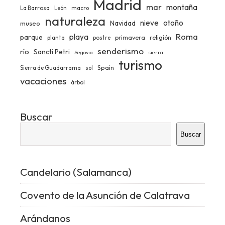
Madrid
mar
montaña
La Barrosa
León
macro
naturaleza
nieve
otoño
Navidad
museo
Roma
playa
parque
primavera
religión
planta
postre
senderismo
río
Sancti Petri
Segovia
sierra
turismo
Spain
Sierra de Guadarrama
sol
vacaciones
árbol
Buscar
Buscar
Candelario (Salamanca)
Covento de la Asunción de Calatrava
Arándanos