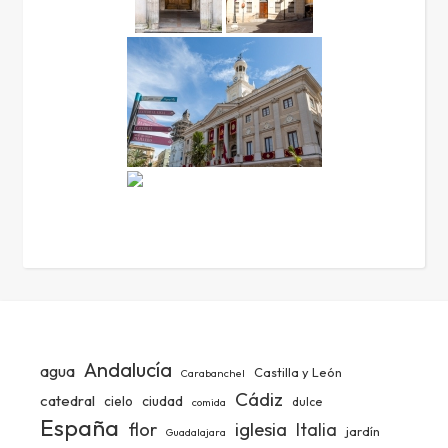
Andalucía
agua
Castilla y León
Carabanchel
Cádiz
catedral
ciudad
cielo
dulce
comida
España
iglesia
flor
Italia
jardín
Guadalajara