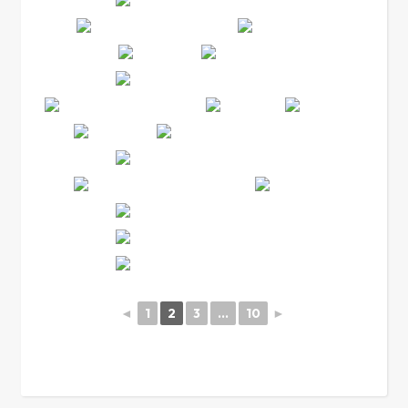
◄
1
2
3
...
10
►