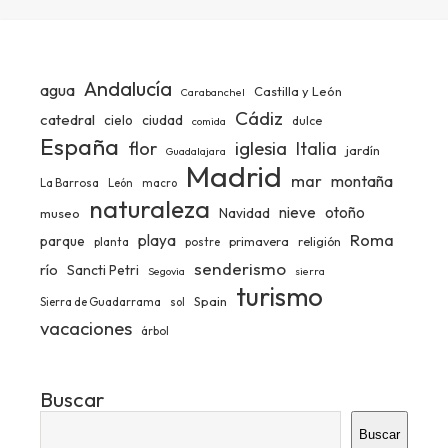
Andalucía
agua
Castilla y León
Carabanchel
Cádiz
catedral
ciudad
cielo
dulce
comida
España
iglesia
flor
Italia
jardín
Guadalajara
Madrid
mar
montaña
La Barrosa
León
macro
naturaleza
nieve
otoño
Navidad
museo
Roma
playa
parque
primavera
religión
planta
postre
senderismo
río
Sancti Petri
Segovia
sierra
turismo
Spain
Sierra de Guadarrama
sol
vacaciones
árbol
Buscar
Buscar