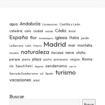
Andalucía
agua
Castilla y León
Carabanchel
Cádiz
catedral
ciudad
cielo
dulce
comida
España
iglesia
flor
Italia
jardín
Guadalajara
Madrid
mar
montaña
La Barrosa
León
macro
naturaleza
nieve
otoño
Navidad
museo
Roma
playa
parque
primavera
religión
planta
postre
senderismo
río
Sancti Petri
Segovia
sierra
turismo
Spain
Sierra de Guadarrama
sol
vacaciones
árbol
Buscar
Buscar