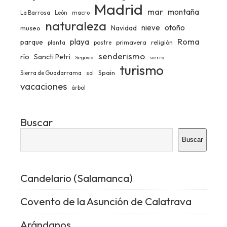
Madrid
mar
montaña
La Barrosa
León
macro
naturaleza
nieve
otoño
Navidad
museo
Roma
playa
parque
primavera
religión
planta
postre
senderismo
río
Sancti Petri
Segovia
sierra
turismo
Spain
Sierra de Guadarrama
sol
vacaciones
árbol
Buscar
Buscar
Candelario (Salamanca)
Covento de la Asunción de Calatrava
Arándanos