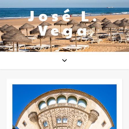
José L.
Vega