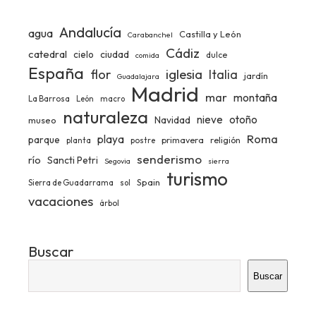
Andalucía
agua
Castilla y León
Carabanchel
Cádiz
catedral
ciudad
cielo
dulce
comida
España
iglesia
flor
Italia
jardín
Guadalajara
Madrid
mar
montaña
La Barrosa
León
macro
naturaleza
nieve
otoño
Navidad
museo
Roma
playa
parque
primavera
religión
planta
postre
senderismo
río
Sancti Petri
Segovia
sierra
turismo
Spain
Sierra de Guadarrama
sol
vacaciones
árbol
Buscar
Buscar