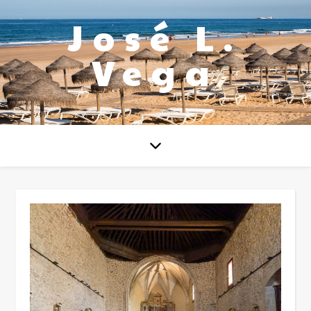
José L.
Vega