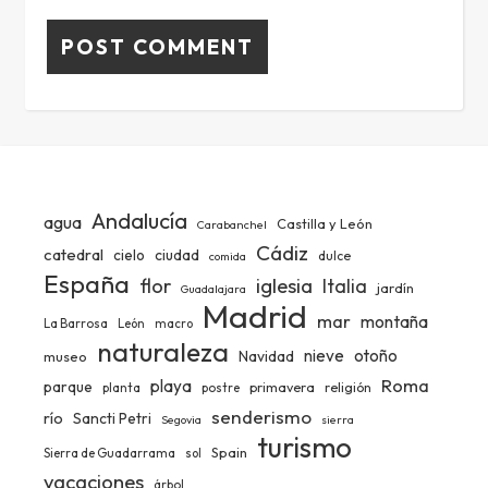
Andalucía
agua
Castilla y León
Carabanchel
Cádiz
catedral
ciudad
cielo
dulce
comida
España
iglesia
flor
Italia
jardín
Guadalajara
Madrid
mar
montaña
La Barrosa
León
macro
naturaleza
nieve
otoño
Navidad
museo
Roma
playa
parque
primavera
religión
planta
postre
senderismo
río
Sancti Petri
Segovia
sierra
turismo
Spain
Sierra de Guadarrama
sol
vacaciones
árbol