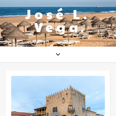
José L.
Vega