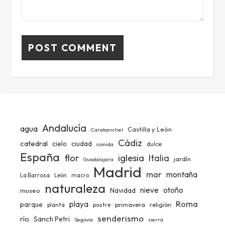
Andalucía
agua
Castilla y León
Carabanchel
Cádiz
catedral
ciudad
cielo
dulce
comida
España
iglesia
flor
Italia
jardín
Guadalajara
Madrid
mar
montaña
La Barrosa
León
macro
naturaleza
nieve
otoño
Navidad
museo
Roma
playa
parque
primavera
religión
planta
postre
senderismo
río
Sancti Petri
Segovia
sierra